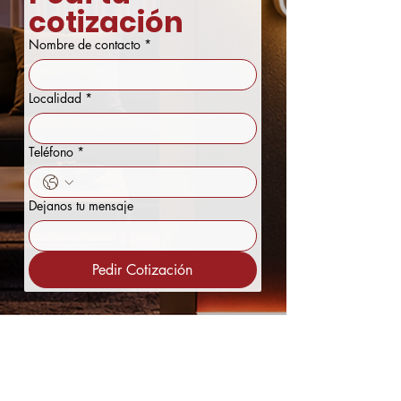
cotización
Nombre de contacto
*
Localidad
*
Teléfono
*
Dejanos tu mensaje
Pedir Cotización